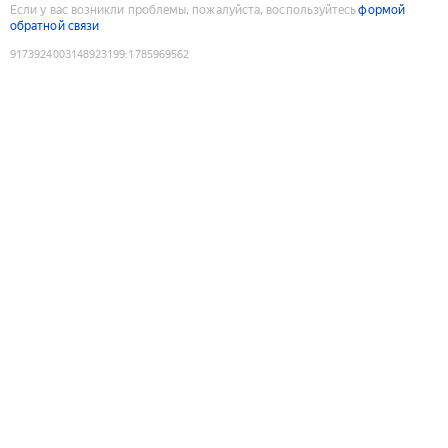
Если у вас возникли проблемы, пожалуйста, воспользуйтесь
формой
обратной связи
9173924003148923199
:
1785969562