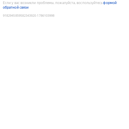
Если у вас возникли проблемы, пожалуйста, воспользуйтесь
формой
обратной связи
9182945859582343920
:
1786103998