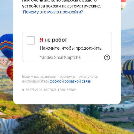
Нам очень жаль, но запросы с вашего
устройства похожи на автоматические.
Почему это могло произойти?
Я не робот
Нажмите, чтобы продолжить
Yandex SmartCaptcha
Если у вас возникли проблемы, пожалуйста,
воспользуйтесь
формой обратной связи
9186475222918897825
:
1786156589