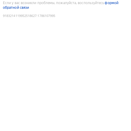
Если у вас возникли проблемы, пожалуйста, воспользуйтесь
формой
обратной связи
9183214119952518627
:
1786107995