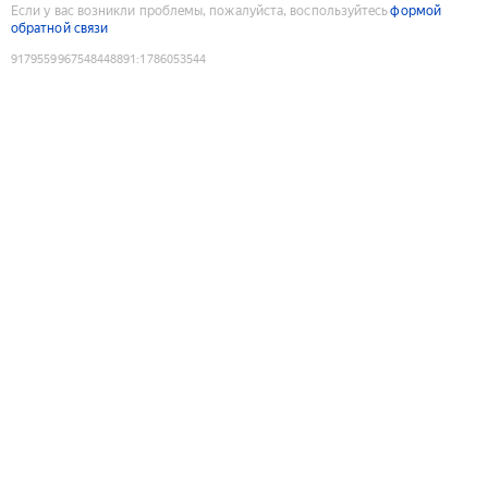
Если у вас возникли проблемы, пожалуйста, воспользуйтесь
формой
обратной связи
9179559967548448891
:
1786053544