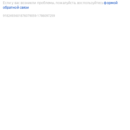
Если у вас возникли проблемы, пожалуйста, воспользуйтесь
формой
обратной связи
9182493601876079059
:
1786097259