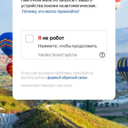
Нам очень жаль, но запросы с вашего
устройства похожи на автоматические.
Почему это могло произойти?
Я не робот
Нажмите, чтобы продолжить
Yandex SmartCaptcha
Если у вас возникли проблемы, пожалуйста,
воспользуйтесь
формой обратной связи
9184982984179904558
:
1786134353