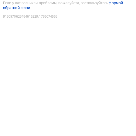
Если у вас возникли проблемы, пожалуйста, воспользуйтесь
формой
обратной связи
9180970628484616229
:
1786074565