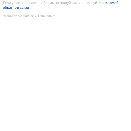
Если у вас возникли проблемы, пожалуйста, воспользуйтесь
формой
обратной связи
9186616673575030917
:
1786158697