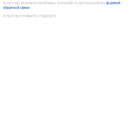
Если у вас возникли проблемы, пожалуйста, воспользуйтесь
формой
обратной связи
9176273947191964191
:
1786004579