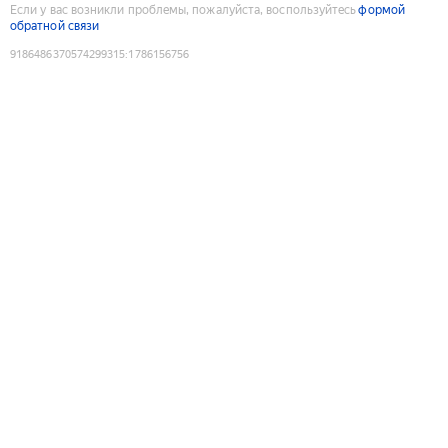
Если у вас возникли проблемы, пожалуйста, воспользуйтесь
формой
обратной связи
9186486370574299315
:
1786156756