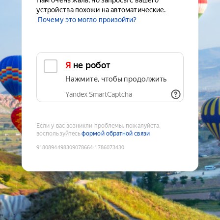
Нам очень жаль, но запросы с вашего
устройства похожи на автоматические.
Почему это могло произойти?
Я не робот
Нажмите, чтобы продолжить
Yandex SmartCaptcha
Если у вас возникли проблемы, пожалуйста,
воспользуйтесь
формой обратной связи
9180894498309078664
:
1786073430