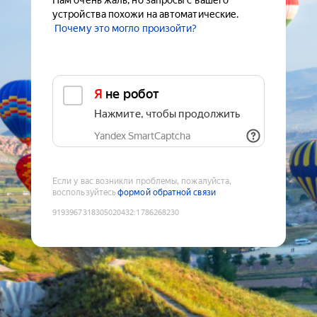
Нам очень жаль, но запросы с вашего
устройства похожи на автоматические.
Почему это могло произойти?
Я не робот
Нажмите, чтобы продолжить
Yandex SmartCaptcha
Если у вас возникли проблемы, пожалуйста,
воспользуйтесь
формой обратной связи
9193967318305020432
:
1786268230