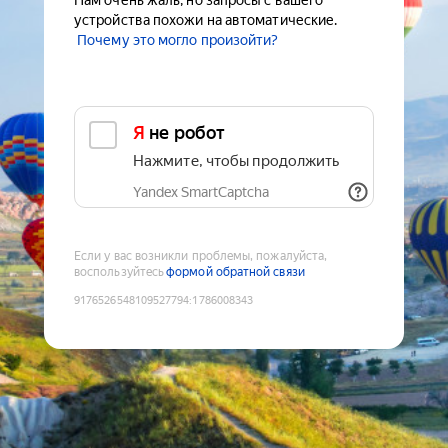
Нам очень жаль, но запросы с вашего
устройства похожи на автоматические.
Почему это могло произойти?
Я не робот
Нажмите, чтобы продолжить
Yandex SmartCaptcha
Если у вас возникли проблемы, пожалуйста,
воспользуйтесь
формой обратной связи
9176526548109527794
:
1786008343