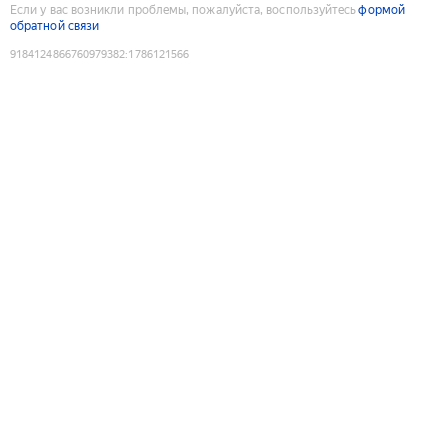
Если у вас возникли проблемы, пожалуйста, воспользуйтесь
формой
обратной связи
9184124866760979382
:
1786121566