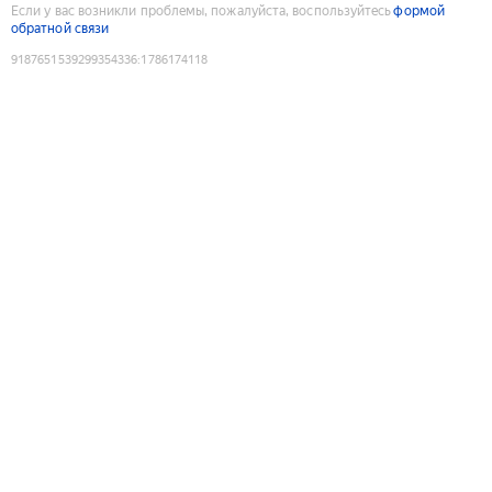
Если у вас возникли проблемы, пожалуйста, воспользуйтесь
формой
обратной связи
9187651539299354336
:
1786174118