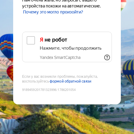
Нам очень жаль, но запросы с вашего
устройства похожи на автоматические.
Почему это могло произойти?
Я не робот
Нажмите, чтобы продолжить
Yandex SmartCaptcha
Если у вас возникли проблемы, пожалуйста,
воспользуйтесь
формой обратной связи
9189459201781323996
:
1786201054