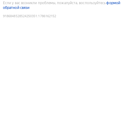
Если у вас возникли проблемы, пожалуйста, воспользуйтесь
формой
обратной связи
9186848528524250351
:
1786162152