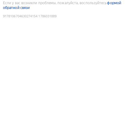
Если у вас возникли проблемы, пожалуйста, воспользуйтесь
формой
обратной связи
9178106704630274154
:
1786031889