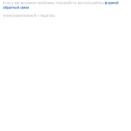
Если у вас возникли проблемы, пожалуйста, воспользуйтесь
формой
обратной связи
9194878084976493676
:
1786281802