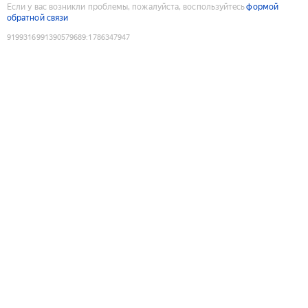
Если у вас возникли проблемы, пожалуйста, воспользуйтесь
формой
обратной связи
9199316991390579689
:
1786347947