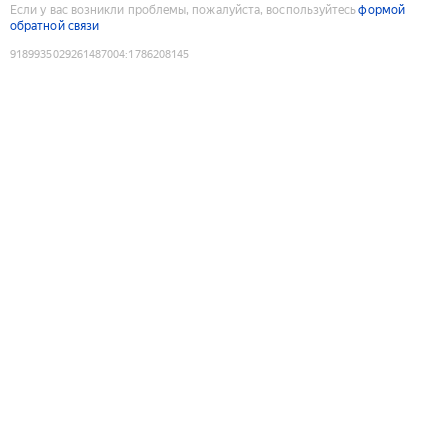
Если у вас возникли проблемы, пожалуйста, воспользуйтесь
формой
обратной связи
9189935029261487004
:
1786208145