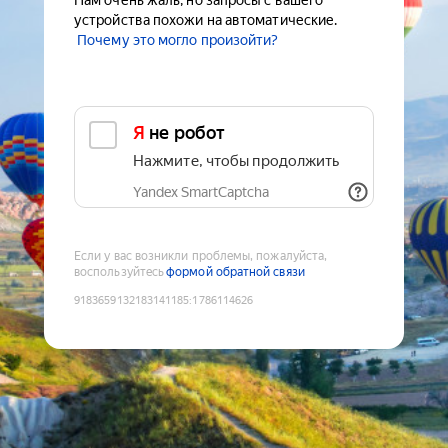
Нам очень жаль, но запросы с вашего
устройства похожи на автоматические.
Почему это могло произойти?
Я не робот
Нажмите, чтобы продолжить
Yandex SmartCaptcha
Если у вас возникли проблемы, пожалуйста,
воспользуйтесь
формой обратной связи
9183659132183141185
:
1786114626