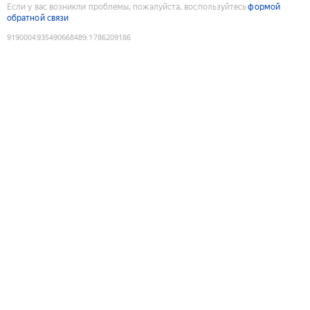
Если у вас возникли проблемы, пожалуйста, воспользуйтесь
формой
обратной связи
9190004935490668489
:
1786209186