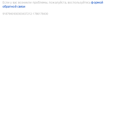
Если у вас возникли проблемы, пожалуйста, воспользуйтесь
формой
обратной связи
9187940930303437212
:
1786178430