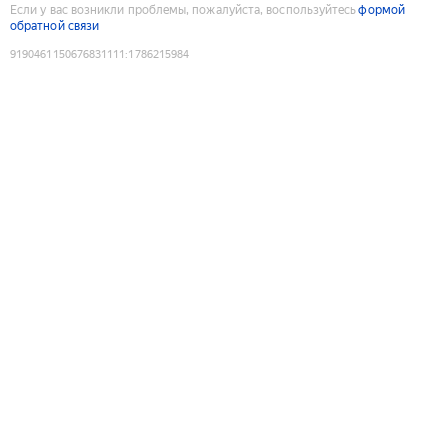
Если у вас возникли проблемы, пожалуйста, воспользуйтесь
формой
обратной связи
9190461150676831111
:
1786215984