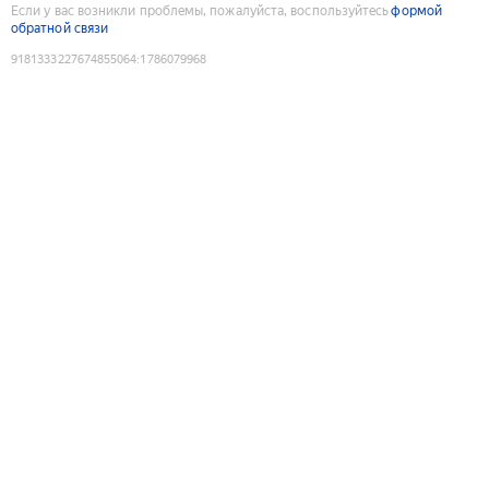
Если у вас возникли проблемы, пожалуйста, воспользуйтесь
формой
обратной связи
9181333227674855064
:
1786079968