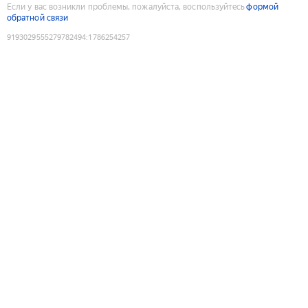
Если у вас возникли проблемы, пожалуйста, воспользуйтесь
формой
обратной связи
9193029555279782494
:
1786254257