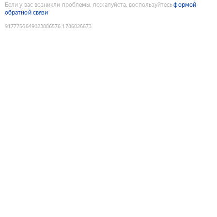
Если у вас возникли проблемы, пожалуйста, воспользуйтесь
формой
обратной связи
9177756649023886576
:
1786026673