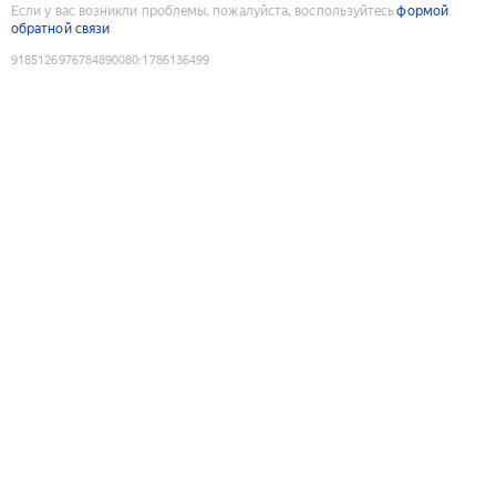
Если у вас возникли проблемы, пожалуйста, воспользуйтесь
формой
обратной связи
9185126976784890080
:
1786136499