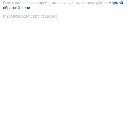
Если у вас возникли проблемы, пожалуйста, воспользуйтесь
формой
обратной связи
9193548388602412127
:
1786261988