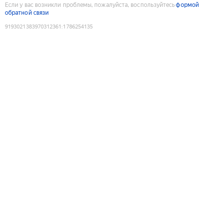
Если у вас возникли проблемы, пожалуйста, воспользуйтесь
формой
обратной связи
9193021383970312361
:
1786254135