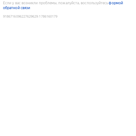
Если у вас возникли проблемы, пожалуйста, воспользуйтесь
формой
обратной связи
9186716096227629629
:
1786160179