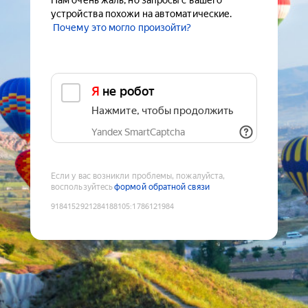
Нам очень жаль, но запросы с вашего
устройства похожи на автоматические.
Почему это могло произойти?
Я не робот
Нажмите, чтобы продолжить
Yandex SmartCaptcha
Если у вас возникли проблемы, пожалуйста,
воспользуйтесь
формой обратной связи
9184152921284188105
:
1786121984