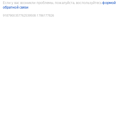
Если у вас возникли проблемы, пожалуйста, воспользуйтесь
формой
обратной связи
9187900357762539508
:
1786177826