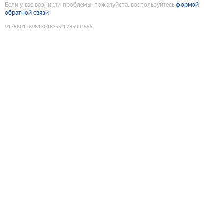
Если у вас возникли проблемы, пожалуйста, воспользуйтесь
формой
обратной связи
9175601289613018355
:
1785994555