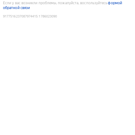
Если у вас возникли проблемы, пожалуйста, воспользуйтесь
формой
обратной связи
9177516237087974415
:
1786023090