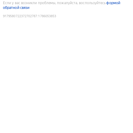
Если у вас возникли проблемы, пожалуйста, воспользуйтесь
формой
обратной связи
9179580722372702787
:
1786053853