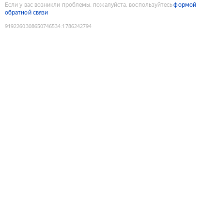
Если у вас возникли проблемы, пожалуйста, воспользуйтесь
формой
обратной связи
9192260308650746534
:
1786242794