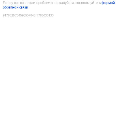
Если у вас возникли проблемы, пожалуйста, воспользуйтесь
формой
обратной связи
9178525734590537845
:
1786038133