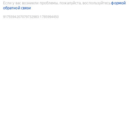
Если у вас возникли проблемы, пожалуйста, воспользуйтесь
формой
обратной связи
9175594207079732983
:
1785994450