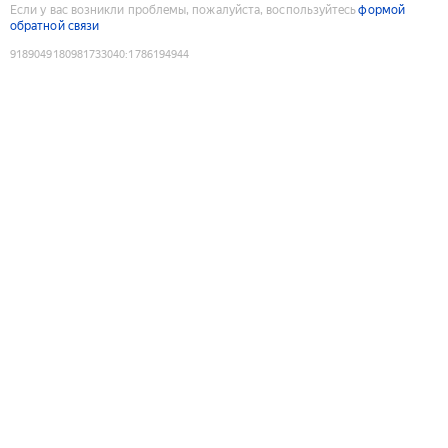
Если у вас возникли проблемы, пожалуйста, воспользуйтесь
формой
обратной связи
9189049180981733040
:
1786194944