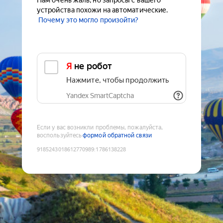
Нам очень жаль, но запросы с вашего
устройства похожи на автоматические.
Почему это могло произойти?
Я не робот
Нажмите, чтобы продолжить
Yandex SmartCaptcha
Если у вас возникли проблемы, пожалуйста,
воспользуйтесь
формой обратной связи
9185243018612770989
:
1786138228