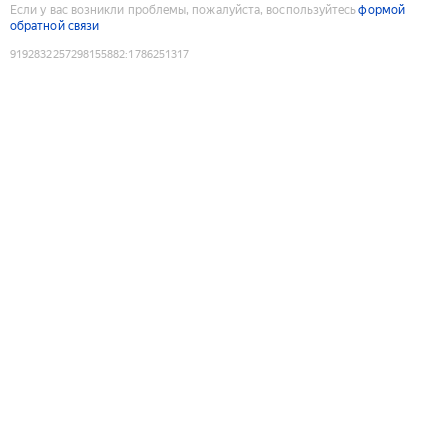
Если у вас возникли проблемы, пожалуйста, воспользуйтесь
формой
обратной связи
9192832257298155882
:
1786251317