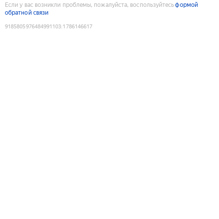
Если у вас возникли проблемы, пожалуйста, воспользуйтесь
формой
обратной связи
9185805976484991103
:
1786146617