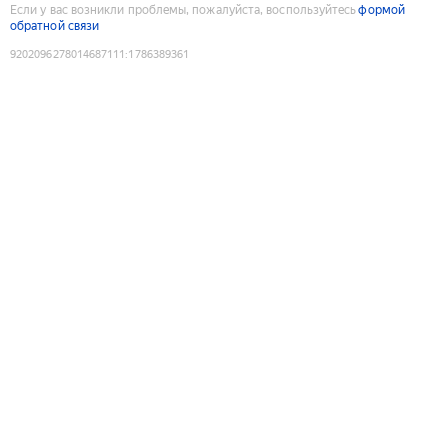
Если у вас возникли проблемы, пожалуйста, воспользуйтесь
формой
обратной связи
9202096278014687111
:
1786389361