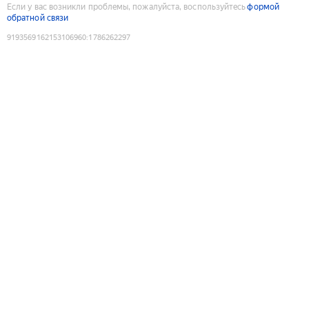
Если у вас возникли проблемы, пожалуйста, воспользуйтесь
формой
обратной связи
9193569162153106960
:
1786262297