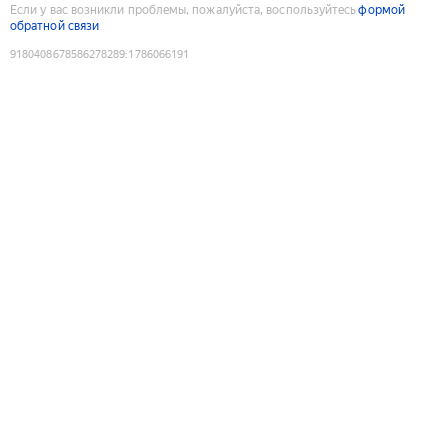
Если у вас возникли проблемы, пожалуйста, воспользуйтесь
формой
обратной связи
9180408678586278289
:
1786066191