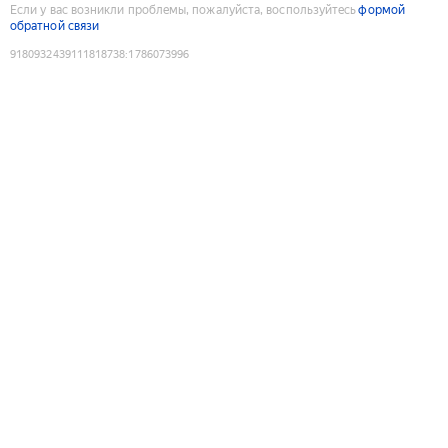
Если у вас возникли проблемы, пожалуйста, воспользуйтесь
формой
обратной связи
9180932439111818738
:
1786073996