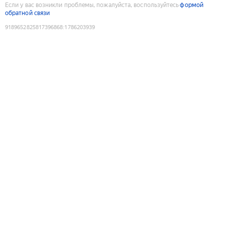
Если у вас возникли проблемы, пожалуйста, воспользуйтесь
формой
обратной связи
9189652825817396868
:
1786203939